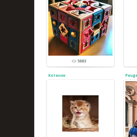
5683
Котенок
Peug