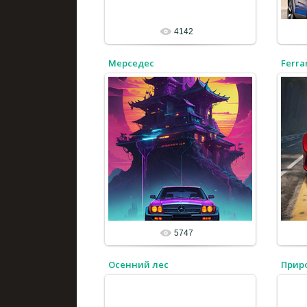
4142
Мерседес
Ferra
5747
Осенний лес
Прир