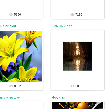
5156
7136
ые лилии
Темный лес
8022
5893
ные игрушки
Фрукты