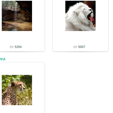
5264
5007
ард