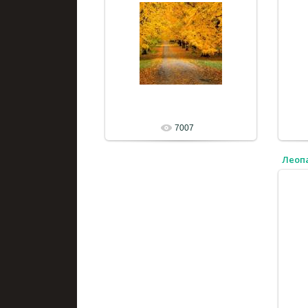
7007
Леоп