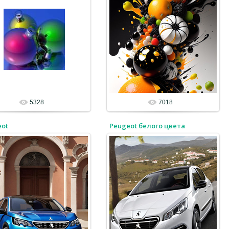
5328
7018
eot
Peugeot белого цвета