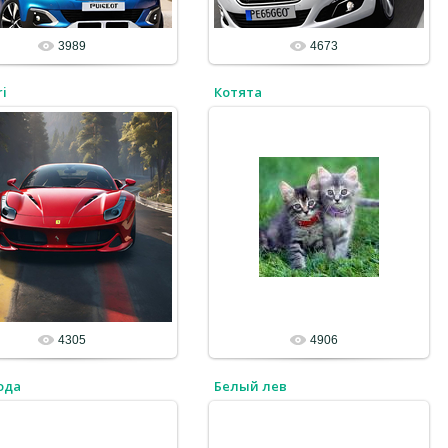
3989
4673
ri
Котята
4305
4906
ода
Белый лев