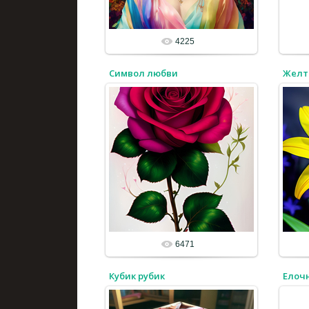
4225
Символ любви
Желт
6471
Кубик рубик
Елоч