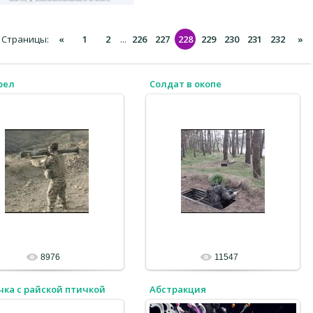
Страницы
:
«
1
2
...
226
227
228
229
230
231
232
»
рел
Солдат в окопе
8976
11547
ка с райской птичкой
Абстракция