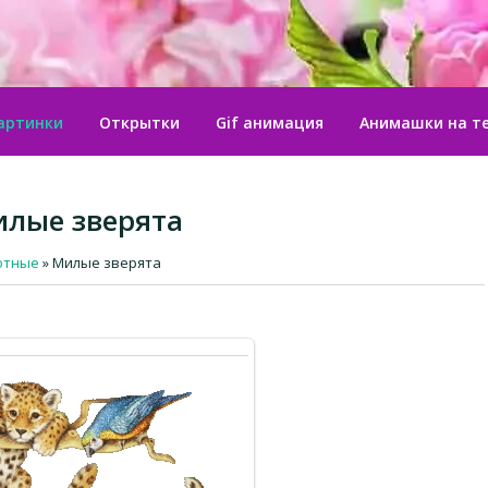
артинки
Открытки
Gif анимация
Анимашки на т
лые зверята
отные
» Милые зверята