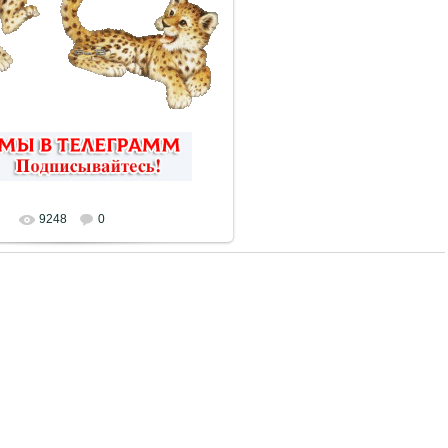
9248
0