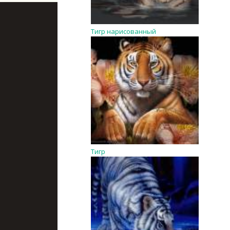
Тигр нарисованный
Тигр