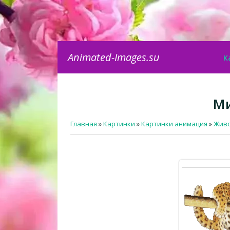
Animated-Images.su
К
Ми
Главная
»
Картинки
»
Картинки анимация
»
Жив