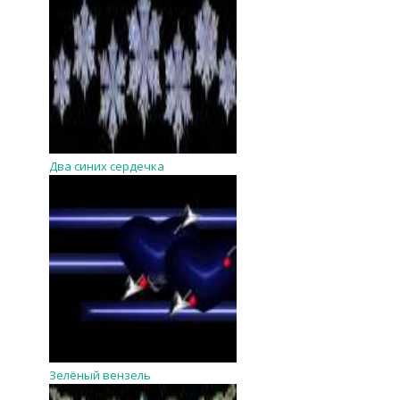
Два синих сердечка
Зелёный вензель