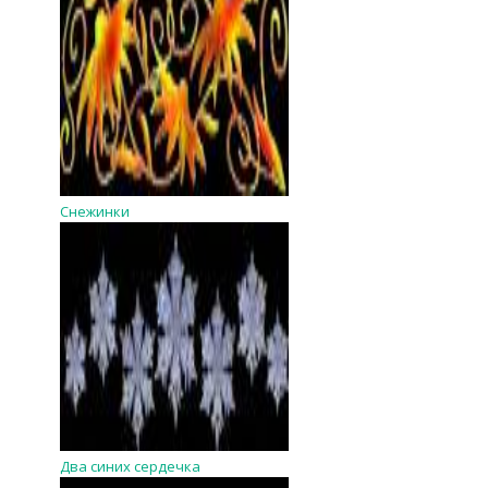
Снежинки
Два синих сердечка