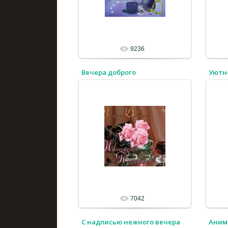
9236
Вечера доброго
Уютно
7042
С надписью нежного вечера
Аним