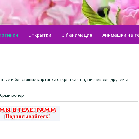
артинки
Открытки
Gif анимация
Анимашки на т
нные и блестящие картинки открытки с надписями для друзей и
обрый вечер