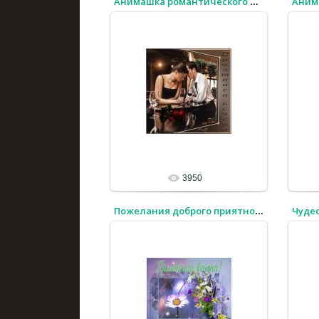
Анимашка романтического и приятного вечера
3950
Чудес
Пожелания доброго приятного вечера