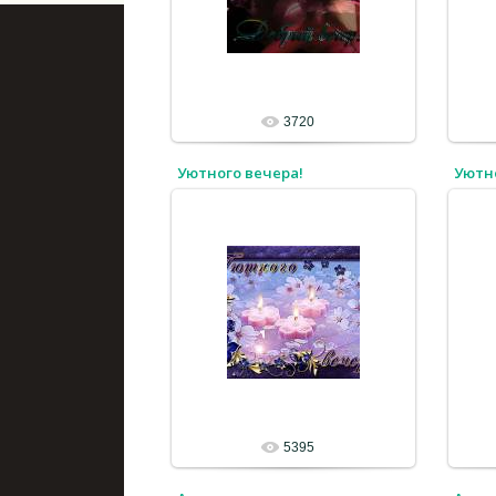
3720
Уютного вечера!
Уютн
5395