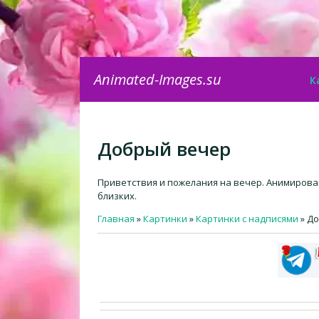
Animated-Images.su
К
Добрый вечер
Приветствия и пожелания на вечер. Анимирова
близких.
Главная
»
Картинки
»
Картинки с надписями
» Д